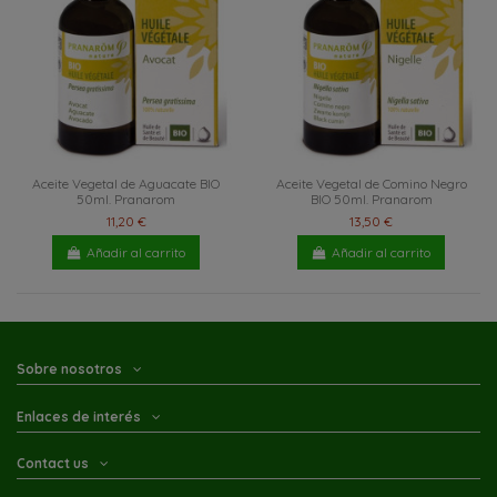
Aceite Vegetal de Aguacate BIO
Aceite Vegetal de Comino Negro
50ml. Pranarom
BIO 50ml. Pranarom
11,20 €
13,50 €
Añadir al carrito
Añadir al carrito
Sobre nosotros
Enlaces de interés
Contact us