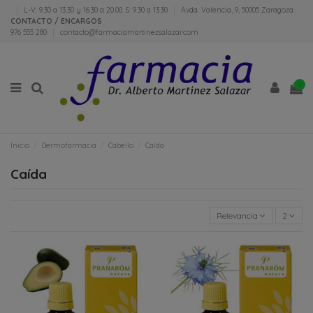
L-V: 9.30 a 13.30 y 16.30 a 20.00. S: 9.30 a 13.30
Avda. Valencia, 9, 50005 Zaragoza
CONTACTO / ENCARGOS
976 555 280
contacto@farmaciamartinezsalazar.com
0
Inicio
Dermofarmacia
Cabello
Caída
Caída
Relevancia
2