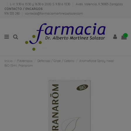
L-V: 9.30 a 13.30 y 16.30 a 20.00. S: 9.30 a 13.30
Avda. Valencia, 9, 50005 Zaragoza
CONTACTO / ENCARGOS
976 555 280
contacto@farmaciamartinezsalazar.com
0
Inicio
Fitoterapia
Defensas / Gripe / Catarro
Aromaforce Spray nasal
BIO 15ml. Pranarom