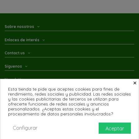
Sobre nosotros
Enlaces de interés
Contact us
Síguenos
Newsletter
×
Esta tienda te pide que aceptes cookies para fines de
rendimiento, redes sociales y publicidad. Las redes sociales
y las cookies publicitarias de terceros se utilizan para
ofrecerte funciones de redes sociales y anuncios
personalizados. ¿Aceptas estas cookies y el
procesamiento de datos personales involucrados?
© Farmacia A. Martínez Salazar. Farmacia Z-163. Colegiado nº 1937 del
Colegio Oficial de Farmaceúticos de Zaragoza
Configurar
Aceptar
Idenet. Diseño web Zaragoza