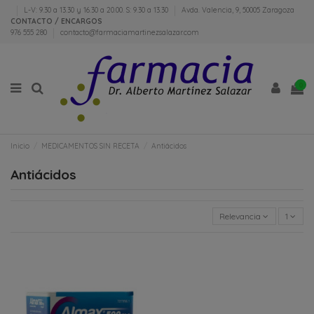
L-V: 9.30 a 13.30 y 16.30 a 20.00. S: 9.30 a 13.30
Avda. Valencia, 9, 50005 Zaragoza
CONTACTO / ENCARGOS
976 555 280
contacto@farmaciamartinezsalazar.com
0
Inicio
MEDICAMENTOS SIN RECETA
Antiácidos
Antiácidos
Relevancia
1